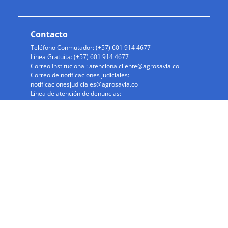
Contacto
Teléfono Conmutador: (+57) 601 914 4677
Línea Gratuita: (+57) 601 914 4677
Correo Institucional:
atencionalcliente@agrosavia.co
Correo de notificaciones judiciales:
notificacionesjudiciales@agrosavia.co
Línea de atención de denuncias:
somosintegros@agrosavia.co
Política de seguridad de la información
© 2026 Todos los derechos reservados. |
AGROSAVIA