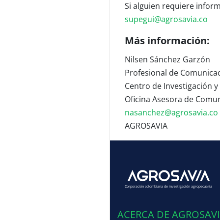
Si alguien requiere infor
supegui@agrosavia.co
Más información:
Nilsen Sánchez Garzón
Profesional de Comunicac
Centro de Investigación y
Oficina Asesora de Comun
nasanchez@agrosavia.co
AGROSAVIA
Corporación colombiana de investigación agropecuaria
ACERCA DE AGROSAV