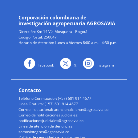
Corporación colombiana de
investigación agropecuaria AGROSAVIA
Dirección:
Km 14 Vía Mosquera - Bogotá
Código Postal: 250047
Horario de Atención: Lunes a Viernes 8:00 a.m. - 4:30 p.m
Facebook
𝕏
Instagram
Contacto
Teléfono Conmutador: (+57) 601 914 4677
Línea Gratuita: (+57) 601 914 4677
Correo Institucional:
atencionalcliente@agrosavia.co
Correo de notificaciones judiciales:
notificacionesjudiciales@agrosavia.co
Línea de atención de denuncias:
somosintegros@agrosavia.co
Política de seguridad de la información